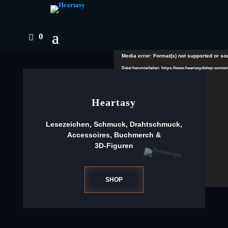
0
Video-
Media error: Format(s) not supported or so
Player
Datei herunterladen: https://www.heartasy.de/wp-conte
Heartasy
Lesezeichen, Schmuck, Drahtschmuck,
Accessoires, Buchmerch &
3D-Figuren
SHOP