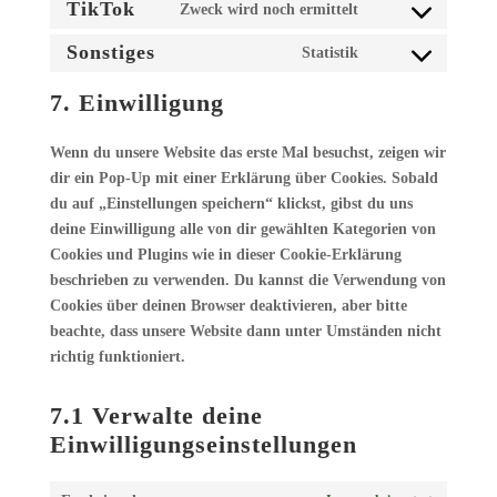
to
TikTok
Zweck wird noch ermittelt
mailpoet
Consent
service
to
Sonstiges
Statistik
facebook
Consent
service
to
7. Einwilligung
tiktok
service
sonstiges
Wenn du unsere Website das erste Mal besuchst, zeigen wir
dir ein Pop-Up mit einer Erklärung über Cookies. Sobald
du auf „Einstellungen speichern“ klickst, gibst du uns
deine Einwilligung alle von dir gewählten Kategorien von
Cookies und Plugins wie in dieser Cookie-Erklärung
beschrieben zu verwenden. Du kannst die Verwendung von
Cookies über deinen Browser deaktivieren, aber bitte
beachte, dass unsere Website dann unter Umständen nicht
richtig funktioniert.
7.1 Verwalte deine
Einwilligungseinstellungen