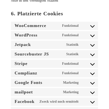
Sitze in den Vereinigten Staaten
6. Platzierte Cookies
WooCommerce
Funktional
Consent
to
WordPress
Funktional
Consent
service
to
Jetpack
Statistik
woocommerce
Consent
service
to
Sourcebuster JS
Statistik
wordpress
Consent
service
to
Stripe
Funktional
jetpack
Consent
service
to
Complianz
Funktional
sourcebuster-
Consent
service
js
to
Google Fonts
Marketing
stripe
Consent
service
to
mailpoet
Marketing
complianz
Consent
service
to
Facebook
Zweck wird noch ermittelt
google-
Consent
service
fonts