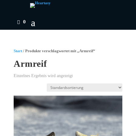
0
Start
/ Produkte verschlagwortet mit „Armreif“
Armreif
Einzelnes Ergebnis wird angezeigt