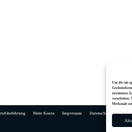
Um dir ein o
Geräteinform
zustimmst, k
verarbeiten.
Merkmale und
rufsbelehrung
Mein Konto
Impressum
Datenschutzerklärung
Akz