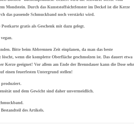
em Mondstein. Durch das Kunststoffsichtfenster im Deckel ist die Kerze
urch das passende Schmuckband noch verstärkt wird.
 Postkarte gratis als Geschenk mit dazu gelegt.
 vegan.
nden. Bitte beim Abbrennen Zeit einplanen, da man das beste
t löscht, wenn die komplette Oberfläche geschmolzen ist. Das dauert etwa
der Kerze geeignet! Vor allem am Ende der Brenndauer kann die Dose seh
uf einen feuerfesten Untergrund stellen!
 produziert.
ensität und dem Gewicht sind daher unvermeidlich.
 Schmuckband.
Bestandteil des Artikels.