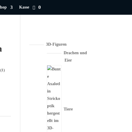
0
hop
Kasse
3D-Figuren
n
Drachen und
Eier
(1)
Tiere