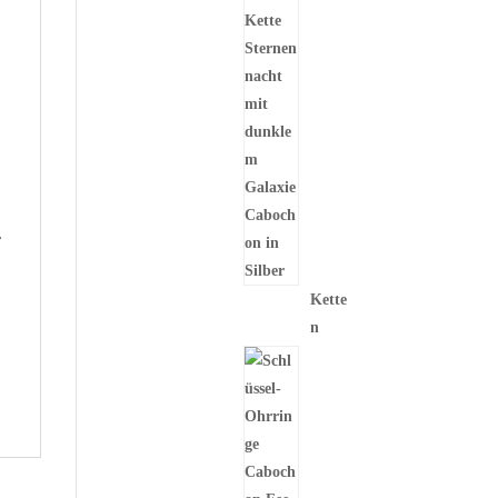
r
Kette
n