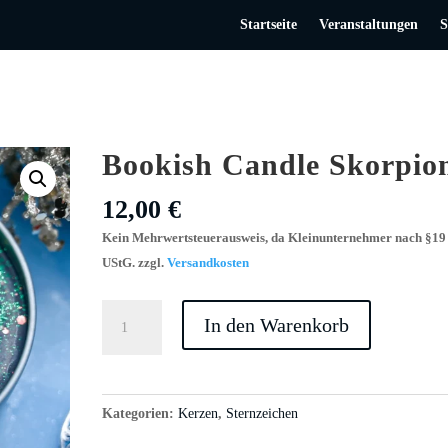
Startseite
Veranstaltungen
S
Bookish Candle Skorpio
12,00
€
Kein Mehrwertsteuerausweis, da Kleinunternehmer nach §19 
UStG.
zzgl.
Versandkosten
Bookish
In den Warenkorb
Candle
Skorpion
Menge
Kategorien:
Kerzen
,
Sternzeichen