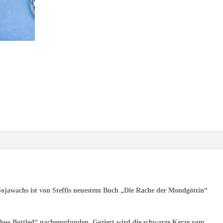
ojawachs ist von Steffis neuestem Buch „Die Rache der Mondgöttin“
„Boss Bottled“ nachempfunden. Geziert wird die schwarze Kerze vom