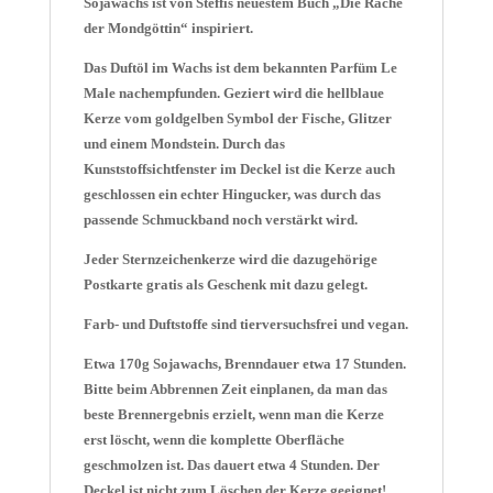
Sojawachs ist von Steffis neuestem Buch „Die Rache
der Mondgöttin“ inspiriert.
Das Duftöl im Wachs ist dem bekannten Parfüm Le
Male nachempfunden. Geziert wird die hellblaue
Kerze vom goldgelben Symbol der Fische, Glitzer
und einem Mondstein. Durch das
Kunststoffsichtfenster im Deckel ist die Kerze auch
geschlossen ein echter Hingucker, was durch das
passende Schmuckband noch verstärkt wird.
Jeder Sternzeichenkerze wird die dazugehörige
Postkarte gratis als Geschenk mit dazu gelegt.
Farb- und Duftstoffe sind tierversuchsfrei und vegan.
Etwa 170g Sojawachs, Brenndauer etwa 17 Stunden.
Bitte beim Abbrennen Zeit einplanen, da man das
beste Brennergebnis erzielt, wenn man die Kerze
erst löscht, wenn die komplette Oberfläche
geschmolzen ist. Das dauert etwa 4 Stunden. Der
Deckel ist nicht zum Löschen der Kerze geeignet!