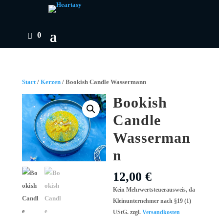
0
Start
/
Kerzen
/ Bookish Candle Wassermann
Bookish
Candle
Wasserman
n
12,00
€
Kein Mehrwertsteuerausweis, da
Kleinunternehmer nach §19 (1)
UStG.
zzgl.
Versandkosten